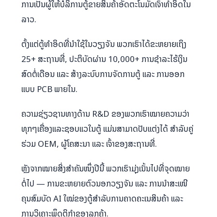
ການເປັນຜູ້ໃຫ້ບໍລິການຕູ້ຂາຍສິນຄ້າອັດຕະໂນມັດເຈົ້າທຳອິດໃນ
ລາວ.
ຕັ້ງແຕ່ຕູ້ທຳອິດທີ່ນຳໃຊ້ໃນວຽງຈັນ ພວກເຮົາໄດ້ຂະຫຍາຍເຖິງ
25+ ສະຖານທີ່, ປະຕິບັດຜ່ານ 10,000+ ການຊຳລະໄຮ້ເງິນ
ສົດຕໍ່ເດືອນ ແລະ ສ້າງລະບົບການຈັດການຕູ້ ແລະ ການອອກ
ແບບ PCB ພາຍໃນ.
ຄວາມຊ່ຽວຊານທາງດ້ານ R&D ຂອງພວກເຮົາໝາຍຄວາມວ່າ
ທຸກໆເຄື່ອງແລະຊອບແວໃນຕູ້ ແມ່ນສາມາດປັບແຕ່ງໄດ້ ສຳລັບຄູ່
ຮ່ວມ OEM, ຜູ້ໂຄສະນາ ແລະ ເຈົ້າຂອງສະຖານທີ່.
ຫຼັງຈາກໝາຍສິ່ງສຳຄັນໜຶ່ງປີນີ້ ພວກເຮົາມຸ່ງເນັ້ນໄປທີ່ຈຸດໝາຍ
ຕໍ່ໄປ — ການຂະຫຍາຍຕົວນອກວຽງຈັນ ແລະ ການນຳສະເໜີ
ຄຸນສົມບັດ AI ໃໝ່ຂອງຕູ້ສຳລັບການຄາດຄະເນສິນຄ້າ ແລະ
ການວິເຄາະພຶດຕິກຳຂອງລູກຄ້າ.