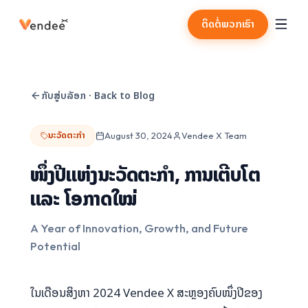
ຕິດຕໍ່ພວກເຮົາ
ກັບສູ່ບລັອກ
·
Back to Blog
ນະວັດຕະກຳ
August 30, 2024
Vendee X Team
ໜຶ່ງປີແຫ່ງນະວັດຕະກຳ, ການເຕີບໂຕ
ແລະ ໂອກາດໃໝ່
A Year of Innovation, Growth, and Future
Potential
ໃນເດືອນສິງຫາ 2024 Vendee X ສະຫຼອງຄົບໜຶ່ງປີຂອງ