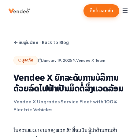
ຕິດຕໍ່ພວກເຮົາ
ກັບສູ່ບລັອກ
·
Back to Blog
ທຸລະກິດ
January 19, 2025
Vendee X Team
Vendee X ຍົກລະດັບການບໍລິການ
ດ້ວຍລົດໄຟຟ້າເປັນມິດຕໍ່ສິ່ງແວດລ້ອມ
Vendee X Upgrades Service Fleet with 100%
Electric Vehicles
ໃນຄວາມພະຍາຍາມຂອງພວກເຮົາທີ່ຈະເປັນຜູ້ນຳດ້ານການຄ້າ