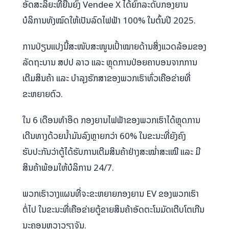
ອັດສະລິຍະທີ່ຍືນຍົງ Vendee X ໄດ້ຍົກລະດັບກອງຍານ
ບໍລິການທັງໝົດໃຫ້ເປັນລົດໄຟຟ້າ 100% ໃນຕົ້ນປີ 2025.
ການປ່ຽນແປງນີ້ສະໜັບສະໜູນເປົ້າໝາຍດ້ານສິ່ງແວດລ້ອມຂອງ
ລັດຖະບານ ສປປ ລາວ ແລະ ຫຼຸດການປ່ອຍຄາບອນຈາກການ
ເຕີມສິນຄ້າ ແລະ ບຳລຸງຮັກສາຂອງພວກເຮົາທົ່ວເຄືອຂ່າຍທີ່
ຂະຫຍາຍຕົວ.
ໃນ 6 ເດືອນທຳອິດ ກອງຍານໄຟຟ້າຂອງພວກເຮົາໄດ້ຫຼຸດການ
ເດີນທາງດ້ວຍນ້ຳມັນລົງຫຼາຍກວ່າ 60% ໃນຂະນະທີ່ຍັງຄົງ
ຮັບປະກັນວ່າຕູ້ໄດ້ຮັບການເຕີມສິນຄ້າຢ່າງສະໝ່ຳສະເໝີ ແລະ ມີ
ສິນຄ້າພ້ອມໃຫ້ບໍລິການ 24/7.
ພວກເຮົາວາງແຜນທີ່ຈະຂະຫຍາຍກອງຍານ EV ຂອງພວກເຮົາ
ຕໍ່ໄປ ໃນຂະນະທີ່ເຄືອຂ່າຍຕູ້ຂາຍສິນຄ້າອັດຕະໂນມັດເຕີບໂຕເກີນ
ນະຄອນຫຼວງວຽງຈັນ.